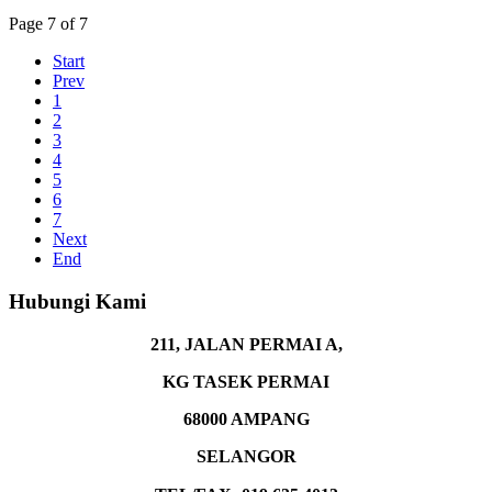
Page 7 of 7
Start
Prev
1
2
3
4
5
6
7
Next
End
Hubungi Kami
211, JALAN PERMAI A,
KG TASEK PERMAI
68000 AMPANG
SELANGOR